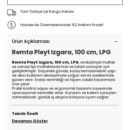
Tüm Türkiye’ye Kargo İmkanı
Havale ile Ödemelerinizde %2 İndirim Fırsatı!
Ürün Açıklaması
Remta Pleyt Izgara, 100 cm, LPG
Remta Pleyt Izgara, 100 cm, LPG
, endüstriyel mutfak
ve sanayi tipi mutfaklarda hızlı ve tutarlı sonuçlar için
geliştirilmiştir. Dayanıklı gövde, kolay temizlenebilir yapı
ve akıcı kullanım deneyimiyle yoğun servis saatlerinde
güven verir. Enerji verimliliği ve hijyen odaklı tasarımıyla
öne çıkar.
Pratik kontrol yapısı ve ergonomik tasarımı sayesinde
operasyonel verimlilik artar. Kurulum ve bakım süreçleri
zahmetsizdir; günlük iş akışına kolayca uyum sağlar.
Teknik Özelli
Devamını Göster