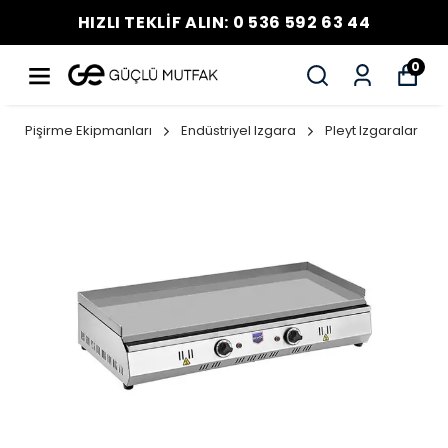
HIZLI TEKLİF ALIN: 0 536 592 63 44
0
Pişirme Ekipmanları
Endüstriyel Izgara
Pleyt Izgaralar