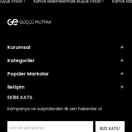
ük Fırsat !
Kahve Makinelerinde Büyük Fırsat !
Kahve Maki
Kurumsal
Kategoriler
Popüler Markalar
İletişim
EKİBE KATIL
Kampanya ve sürprizlerden ilk sen haberdar ol
BİZE KATIL!