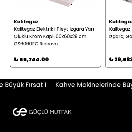
Kalitegaz
Kalitega
Kalitegaz Elektrikli Pleyt Izgara Yarı
Kalitegaz
Oluklu Krom Kaplı 60x60x29 cm
Izgara, Ga
GS6060EC Rinnova
₺ 55,744.00
₺ 29,68
yük Fırsat !
Kahve Makinelerinde Büyük F