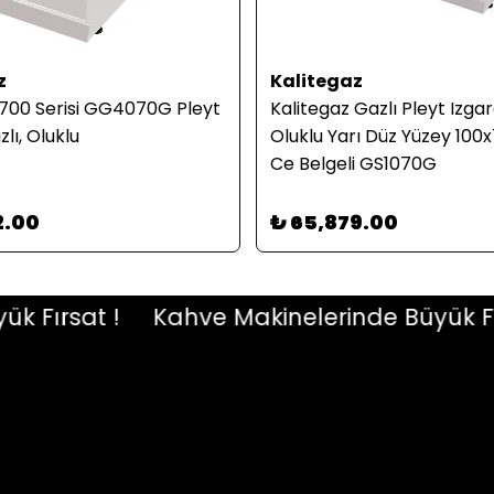
z
Kalitegaz
 700 Serisi GG4070G Pleyt
Kalitegaz Gazlı Pleyt Izgar
zlı, Oluklu
Oluklu Yarı Düz Yüzey 10
Ce Belgeli GS1070G
2.00
₺ 65,879.00
ırsat !
Kahve Makinelerinde Büyük Fırsa