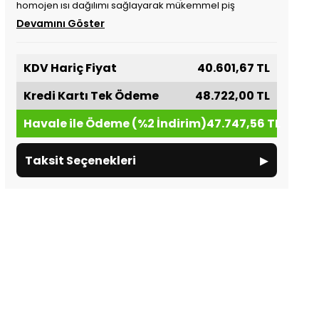
homojen ısı dağılımı sağlayarak mükemmel piş
Devamını Göster
KDV Hariç Fiyat
40.601,67 TL
Kredi Kartı Tek Ödeme
48.722,00 TL
Havale ile Ödeme (%2 İndirim)
47.747,56 TL
▸
Taksit Seçenekleri