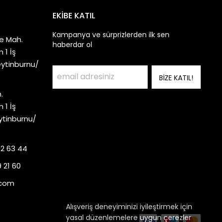
EKİBE KATIL
Kampanya ve sürprizlerden ilk sen
e Mah.
haberdar ol
 1 İş
eytinburnu/
BİZE KATIL!
.
 1 İş
ytinburnu/
92 63 44
 21 60
.com
Alışveriş deneyiminizi iyileştirmek için
yasal düzenlemelere uygun çerezler