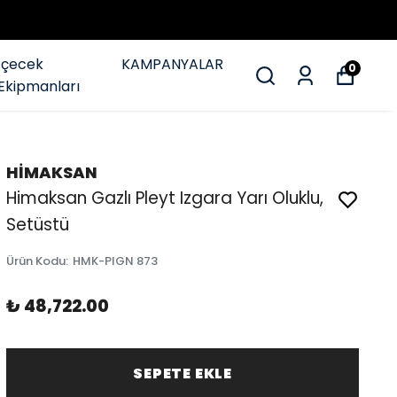
İçecek
KAMPANYALAR
0
Ekipmanları
HİMAKSAN
Himaksan Gazlı Pleyt Izgara Yarı Oluklu,
Setüstü
Ürün Kodu
:
HMK-PIGN 873
₺ 48,722.00
SEPETE EKLE