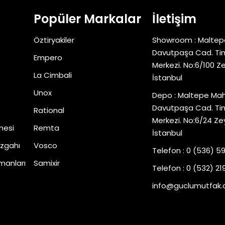
Popüler Markalar
İletişim
Öztiryakiler
Showroom : Maltep
Davutpaşa Cad. Tim
Empero
Merkezi. No:6/100 Z
La Cimbali
İstanbul
Unox
Depo : Maltepe Mah
Davutpaşa Cad. Tim
Rational
Merkezi. No:6/24 Ze
nesi
Remta
İstanbul
zgahı
Vosco
Telefon : 0 (536) 5
manları
Samixir
Telefon : 0 (532) 219
info@guclumutfak