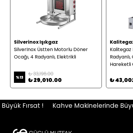
Silverinox Işıkgaz
Kalitega
r
SilverInox Üstten Motorlu Döner
Kalitegaz
Ocağı, 4 Radyanlı, Elektrikli
Radyanlı, 
Hareketli
₺ 33,196.00
%
13
₺ 29,010.00
₺ 43,00
ük Fırsat !
Kahve Makinelerinde Büyük Fı