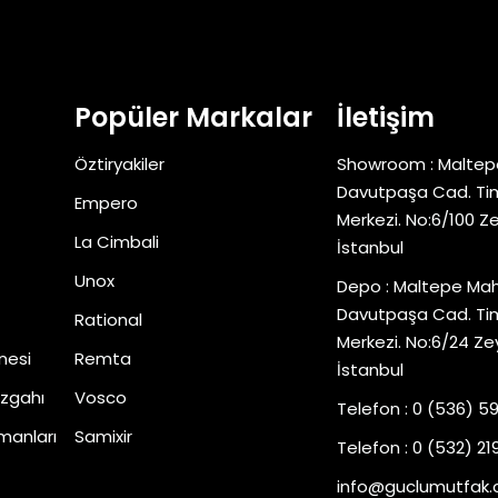
Popüler Markalar
İletişim
Öztiryakiler
Showroom : Maltep
Davutpaşa Cad. Tim
Empero
Merkezi. No:6/100 Z
La Cimbali
İstanbul
Unox
Depo : Maltepe Mah
Davutpaşa Cad. Tim
Rational
Merkezi. No:6/24 Ze
nesi
Remta
İstanbul
zgahı
Vosco
Telefon : 0 (536) 5
manları
Samixir
Telefon : 0 (532) 219
info@guclumutfak