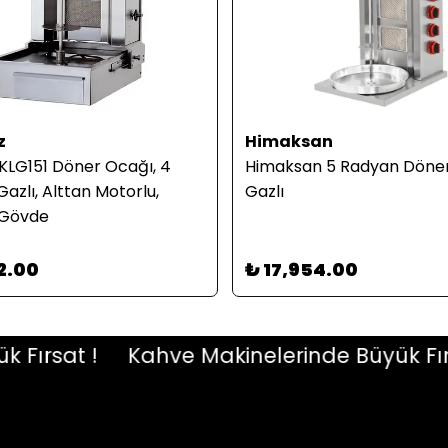
z
Himaksan
 KLG151 Döner Ocağı, 4
Himaksan 5 Radyan Döner
Gazlı, Alttan Motorlu,
Gazlı
 Gövde
2.00
₺ 17,954.00
rsat !
Kahve Makinelerinde Büyük Fırsat