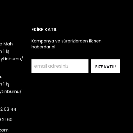
EKİBE KATIL
Kampanya ve sürprizlerden ilk sen
e Mah.
haberdar ol
 1 İş
eytinburnu/
BİZE KATIL!
.
 1 İş
ytinburnu/
92 63 44
 21 60
.com