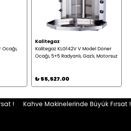
Kalitegaz
 Ocağı,
Kalitegaz KLG142V V Model Döner
Ocağı, 5+5 Radyanlı, Gazlı, Motorsuz
₺ 55,527.00
 !
Kahve Makinelerinde Büyük Fırsat !