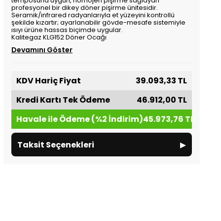
temposuna uygun, homojen pişirme sağlayan
profesyonel bir dikey döner pişirme ünitesidir.
Seramik/infrared radyanlarıyla et yüzeyini kontrollü
şekilde kızartır; ayarlanabilir gövde-mesafe sistemiyle
ısıyı ürüne hassas biçimde uygular.
Kalitegaz KLG152 Döner Ocağı
Devamını Göster
KDV Hariç Fiyat
39.093,33 TL
Kredi Kartı Tek Ödeme
46.912,00 TL
Havale ile Ödeme (%2 İndirim)
45.973,76 TL
▸
Taksit Seçenekleri