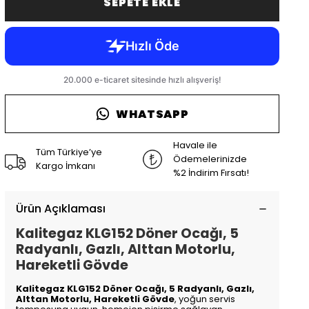
SEPETE EKLE
WHATSAPP
Havale ile
Tüm Türkiye’ye
Ödemelerinizde
Kargo İmkanı
%2 İndirim Fırsatı!
Ürün Açıklaması
Kalitegaz KLG152 Döner Ocağı, 5
Radyanlı, Gazlı, Alttan Motorlu,
Hareketli Gövde
Kalitegaz KLG152 Döner Ocağı, 5 Radyanlı, Gazlı,
Alttan Motorlu, Hareketli Gövde
, yoğun servis