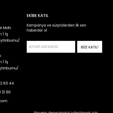
EKİBE KATIL
Kampanya ve sürprizlerden ilk sen
e Mah.
haberdar ol
 1 İş
eytinburnu/
BİZE KATIL!
.
 1 İş
ytinburnu/
92 63 44
 21 60
.com
Alışveriş deneyiminizi iyileştirmek için