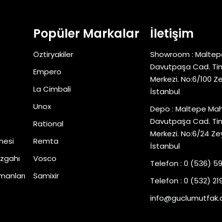
Popüler Markalar
İletişim
Öztiryakiler
Showroom : Maltep
Davutpaşa Cad. Tim
Empero
Merkezi. No:6/100 Z
La Cimbali
İstanbul
Unox
Depo : Maltepe Mah
Davutpaşa Cad. Tim
Rational
Merkezi. No:6/24 Ze
nesi
Remta
İstanbul
zgahı
Vosco
Telefon : 0 (536) 5
manları
Samixir
Telefon : 0 (532) 219
info@guclumutfak