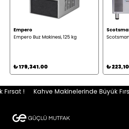
Empero
Scotsma
Empero Buz Makinesi, 125 kg
Scotsman 
₺ 179,341.00
₺ 223,1
sat !
Kahve Makinelerinde Büyük Fırsat !