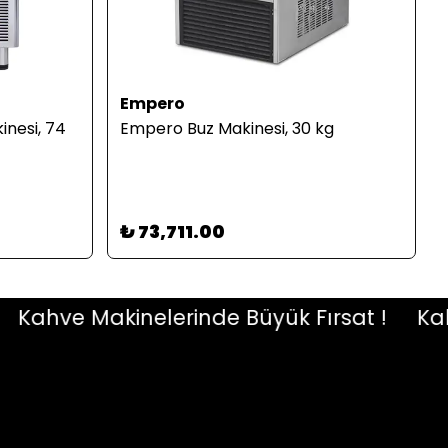
Empero
nesi, 74
Empero Buz Makinesi, 30 kg
₺ 73,711.00
ahve Makinelerinde Büyük Fırsat !
Kahve 