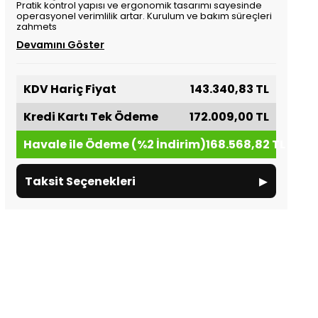
Pratik kontrol yapısı ve ergonomik tasarımı sayesinde
operasyonel verimlilik artar. Kurulum ve bakım süreçleri
zahmets
Devamını Göster
KDV Hariç Fiyat
143.340,83 TL
Kredi Kartı Tek Ödeme
172.009,00 TL
Havale ile Ödeme (%2 İndirim)
168.568,82 TL
▸
Taksit Seçenekleri