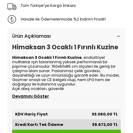
Tüm Türkiye’ye Kargo İmkanı
Havale ile Ödemelerinizde %2 İndirim Fırsatı!
Ürün Açıklaması
Himaksan 3 Ocaklı 1 Fırınlı Kuzine
Himaksan 3 Ocaklı 1 Fırınlı Kuzine
, endüstriyel
mutfaklar için tasarlanmış yüksek performanslı bir
pişirme çözümüdür. 150x60x85 cm ölçüleri ile geniş bir
çalışma alanı sunar. Paslanmaz çelik gövdesi,
dayanıklılığı ve uzun ömürlülüğü garanti eder. Bu model,
Gazmer onaylı ve CE belgeli olup, hem LPG hem de
doğalgaz ile kullanıma uygundur.
Açık ateş ocakları, güvenlik
Devamını Göster
KDV Hariç Fiyat
33.060,00 TL
Kredi Kartı Tek Ödeme
39.672,00 TL