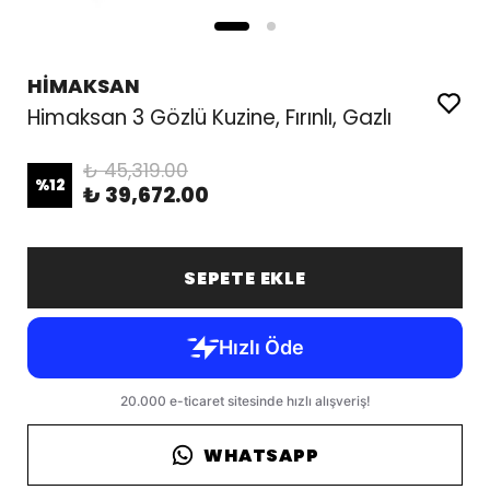
HİMAKSAN
Himaksan 3 Gözlü Kuzine, Fırınlı, Gazlı
₺ 45,319.00
%
12
₺ 39,672.00
SEPETE EKLE
WHATSAPP