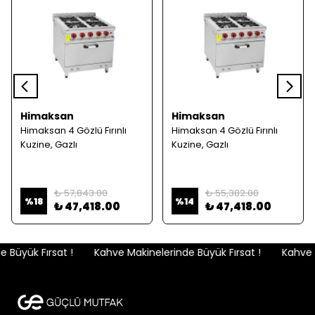
Himaksan
Himaksan
Himaksan 4 Gözlü Fırınlı
Himaksan 4 Gözlü Fırınlı
Kuzine, Gazlı
Kuzine, Gazlı
₺ 57,843.00
₺ 55,382.00
%
18
%
14
₺ 47,418.00
₺ 47,418.00
Büyük Fırsat !
Kahve Makinelerinde Büyük Fırsat !
Kahve M